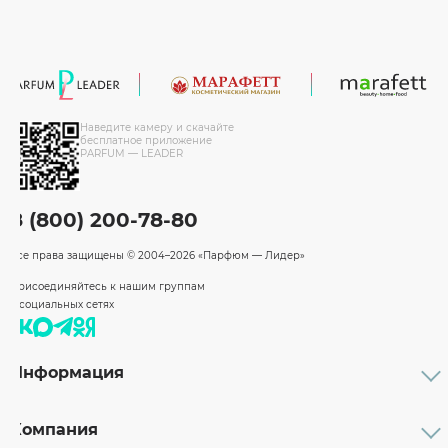
Наведите камеру и скачайте
бесплатное приложение
PARFUM — LEADER
8 (800) 200-78-80
Все права защищены
© 2004–2026 «Парфюм — Лидер»
Присоединяйтесь к нашим группам
в социальных сетях
Информация
Каталог
Подарочные сертификаты
Компания
Бренды
Возврат и обмен товара