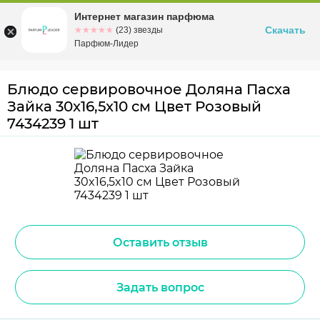
Интернет магазин парфюма
Омск
ул. Заозерная, 11, к. 1
Скачать
☆☆☆☆☆
★★★★★
(23) звезды
Парфюм-Лидер
Блюдо сервировочное Доляна Пасха
Зайка 30x16,5x10 см Цвет Розовый
7434239 1 шт
Оставить отзыв
Задать вопрос