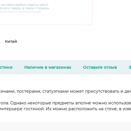
 на сайте
parfum-lider
.ru, могут
тного товара, в связи с правом
теристики и комплектацию
варительного уведомления.
чняйте характеристики,
сайте производителя, а также у
Китай
стики
Наличие в магазинах
Оставьте отзыв
тинами, постерами, статуэтками может присутствовать и д
ла. Однако некоторые предметы вполне можно использова
нтерьере гостиной. Их можно расположить на стене, в изя