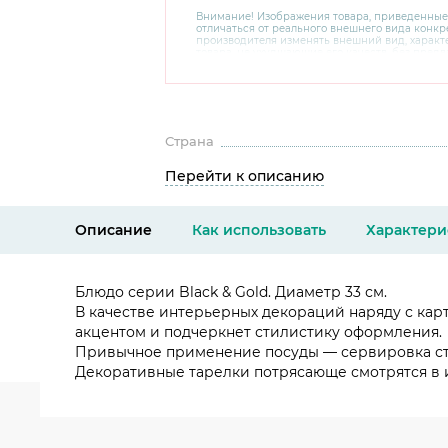
Внимание! Изображения товара, приведенные
отличаться от реального внешнего вида конкре
производителя изменять внешний вид, харак
товара, не ухудшающие его качеств, без пред
В случае любых сомнений перед покупкой уто
комплектацию и внешний вид на официальном 
консультантов по номеру 8 800 200 78 80.
Страна
Перейти к описанию
Описание
Как использовать
Характери
Блюдо серии Black & Gold. Диаметр 33 см.
В качестве интерьерных декораций наряду с кар
акцентом и подчеркнет стилистику оформления.
Привычное применение посуды — сервировка сто
Декоративные тарелки потрясающе смотрятся в и