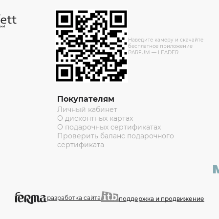
Наведите камеру и скачайте
бесплатное приложение
PARFUM — LEADER
Покупателям
Личный кабинет
О дисконтных картах
О подарочных сертификатах
Проверить баланс подарочного
сертификата
разработка сайта
поддержка и продвижение