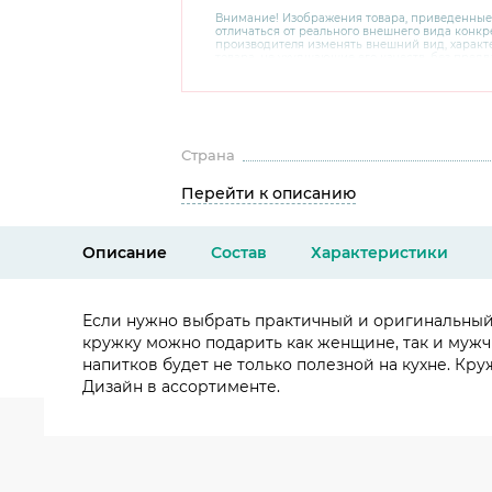
Внимание! Изображения товара, приведенные
отличаться от реального внешнего вида конкре
производителя изменять внешний вид, харак
товара, не ухудшающие его качеств, без пред
В случае любых сомнений перед покупкой уто
комплектацию и внешний вид на официальном 
консультантов по номеру 8 800 200 78 80.
Страна
Перейти к описанию
Описание
Состав
Характеристики
Если нужно выбрать практичный и оригинальный 
кружку можно подарить как женщине, так и мужчи
напитков будет не только полезной на кухне. К
Дизайн в ассортименте.