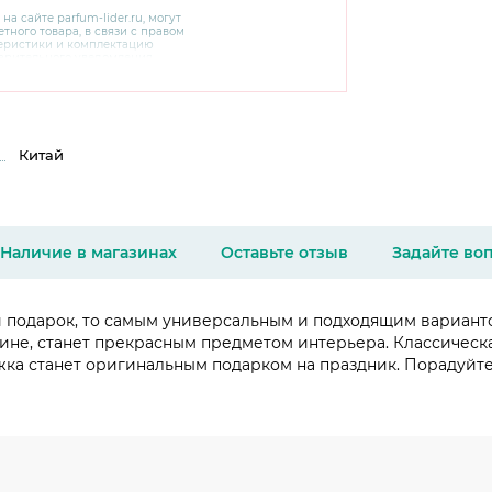
 на сайте
parfum-lider
.ru, могут
тного товара, в связи с правом
теристики и комплектацию
варительного уведомления.
чняйте характеристики,
сайте производителя, а также у
Китай
Наличие в магазинах
Оставьте отзыв
Задайте во
подарок, то самым универсальным и подходящим вариантом
не, станет прекрасным предметом интерьера. Классическая
ружка станет оригинальным подарком на праздник. Порадуй