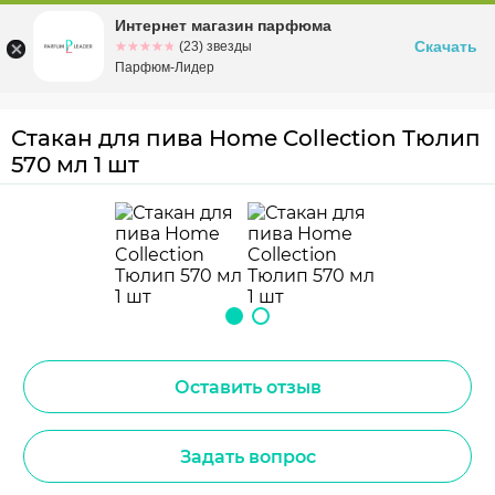
Интернет магазин парфюма
Омск
ул. Заозерная, 11, к. 1
Скачать
☆☆☆☆☆
★★★★★
(23) звезды
Парфюм-Лидер
Стакан для пива Home Collection Тюлип
570 мл 1 шт
Оставить отзыв
Задать вопрос