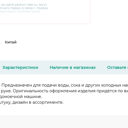
 на сайте
parfum-lider
.ru, могут
тного товара, в связи с правом
теристики и комплектацию
варительного уведомления.
чняйте характеристики,
сайте производителя, а также у
Китай
Характеристики
Наличие в магазинах
Оставьте
. Предназначен для подачи воды, сока и других холодных 
в руке. Оригинальность оформления изделия придётся по в
судомоечной машине.
туку, дизайн в ассортименте.