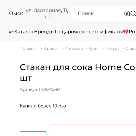
ул. Заозерная, 11,
Омск
к. 1
Каталог
Бренды
Подарочные сертификаты
Ро
Главная
Каталог
Интерьер
Кухня
Посуда
Стака
Стакан для сока Home Col
шт
Артикул
1-10072364
Купили более 10 раз