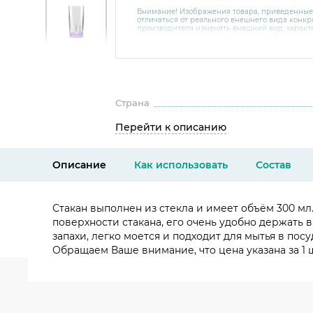
Внимание! Изображения товара, приведенные
отличаться от реального внешнего вида конкре
производителя изменять внешний вид, харак
товара, не ухудшающие его качеств, без пред
В случае любых сомнений перед покупкой уто
комплектацию и внешний вид на официальном 
консультантов по номеру 8 800 200 78 80.
Страна
Перейти к описанию
Описание
Как использовать
Состав
Стакан выполнен из стекла и имеет объём 300 мл
поверхности стакана, его очень удобно держать 
запахи, легко моется и подходит для мытья в по
Обращаем Ваше внимание, что цена указана за 1 ш