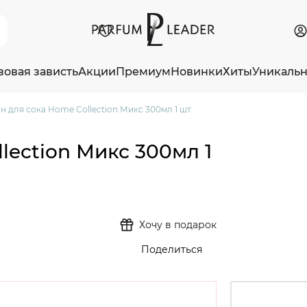
зовая зависть
Акции
Премиум
Новинки
Хиты
Уникаль
н для сока Home Collection Микс 300мл 1 шт
lection Микс 300мл 1
Хочу в подарок
Поделиться