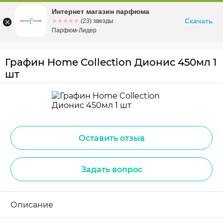
Интернет магазин парфюма
Омск
ул. Заозерная, 11, к. 1
Скачать
☆☆☆☆☆
★★★★★
(23) звезды
Парфюм-Лидер
Графин Home Collection Дионис 450мл 1
шт
Оставить отзыв
Задать вопрос
Описание