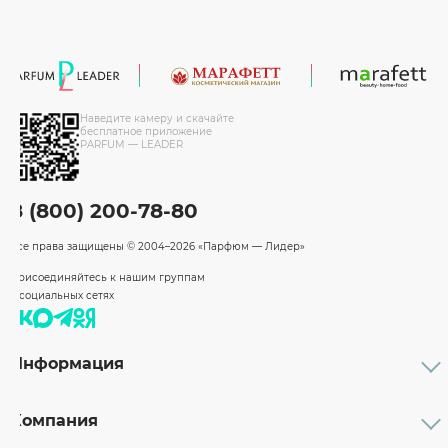
Наведите камеру и скачайте
бесплатное приложение
PARFUM — LEADER
8 (800) 200-78-80
Все права защищены
© 2004–2026 «Парфюм — Лидер»
Присоединяйтесь к нашим группам
в социальных сетях
Информация
Каталог
Подарочные сертификаты
Компания
Бренды
Возврат и обмен товара
О компании