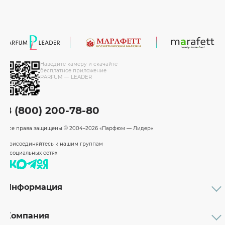
Наведите камеру и скачайте
бесплатное приложение
PARFUM — LEADER
8 (800) 200-78-80
Все права защищены
© 2004–2026 «Парфюм — Лидер»
Присоединяйтесь к нашим группам
в социальных сетях
Информация
Каталог
Подарочные сертификаты
Компания
Бренды
Возврат и обмен товара