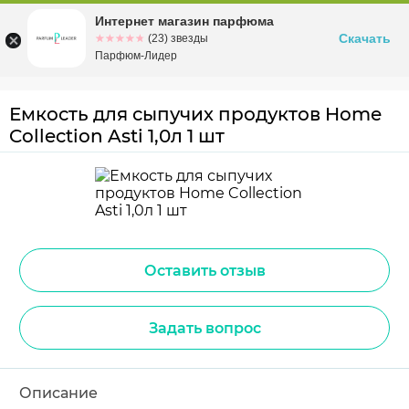
Интернет магазин парфюма
Омск
ул. Заозерная, 11, к. 1
Скачать
☆☆☆☆☆
★★★★★
(23) звезды
Парфюм-Лидер
Емкость для сыпучих продуктов Home
Collection Asti 1,0л 1 шт
Оставить отзыв
Задать вопрос
Описание