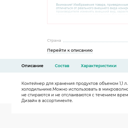
Внимание! Изображения товара, приведенные
отличаться от реального внешнего вида конкре
производителя изменять внешний вид, харак
товара, не ухудшающие его качеств, без пред
В случае любых сомнений перед покупкой уто
комплектацию и внешний вид на официальном 
консультантов по номеру 8 800 200 78 80.
Страна
Перейти к описанию
Описание
Состав
Характеристики
Контейнер для хранения продуктов объемом 1,1 л
холодильнике.Можно использовать в микроволно
не стираются и не отслаиваются с течением врем
Дизайн в ассортименте.