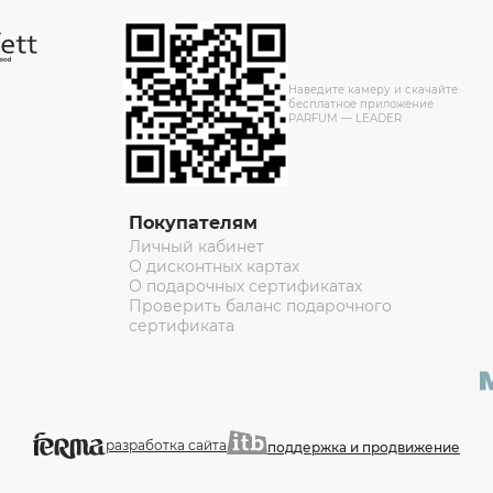
Наведите камеру и скачайте
бесплатное приложение
PARFUM — LEADER
Покупателям
Личный кабинет
О дисконтных картах
О подарочных сертификатах
Проверить баланс подарочного
сертификата
разработка сайта
поддержка и продвижение