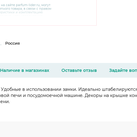
 на сайте
parfum-lider
.ru, могут
тного товара, в связи с правом
теристики и комплектацию
варительного уведомления.
чняйте характеристики,
сайте производителя, а также у
Россия
Наличие в магазинах
Оставьте отзыв
Задайте во
. Удобные в использовании замки. Идеально штабелируются,
вой печи и посудомоечной машине. Декоры на крышке кон
ени.