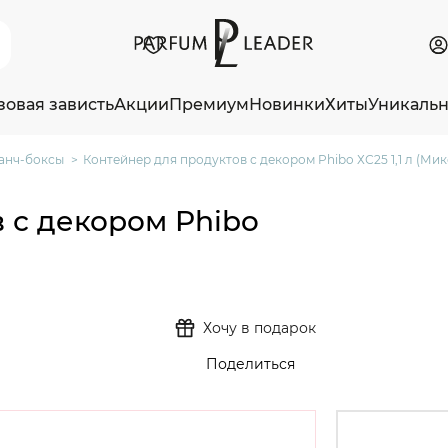
зовая зависть
Акции
Премиум
Новинки
Хиты
Уникаль
анч-боксы
Контейнер для продуктов с декором Phibo ХС25 1,1 л (Микс
 с декором Phibo
Хочу в подарок
Поделиться