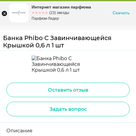
Интернет магазин парфюма
Омск
ул. Заозерная, 11, к. 1
Скачать
☆☆☆☆☆
★★★★★
(23) звезды
Парфюм-Лидер
Банка Phibo С Завинчивающейся
Крышкой 0,6 л 1 шт
Оставить отзыв
Задать вопрос
Описание