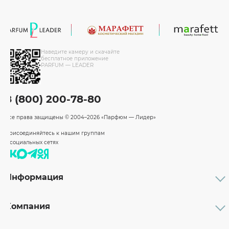
Наведите камеру и скачайте
бесплатное приложение
PARFUM — LEADER
8 (800) 200-78-80
Все права защищены
© 2004–2026 «Парфюм — Лидер»
Присоединяйтесь к нашим группам
в социальных сетях
Информация
Каталог
Подарочные сертификаты
Компания
Бренды
Возврат и обмен товара
О компании
Оплата и доставка
Партнерам