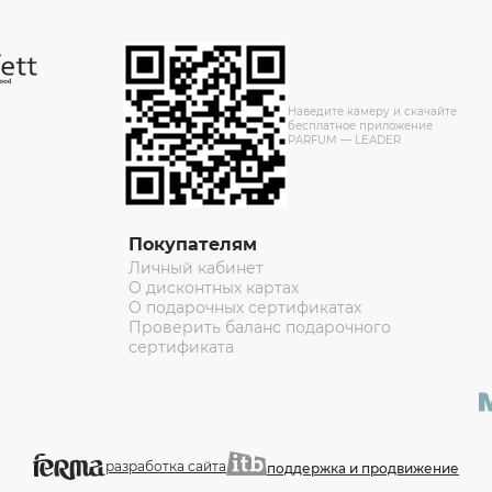
Наведите камеру и скачайте
бесплатное приложение
PARFUM — LEADER
Покупателям
Личный кабинет
О дисконтных картах
О подарочных сертификатах
Проверить баланс подарочного
сертификата
разработка сайта
поддержка и продвижение