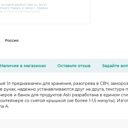
 на сайте
parfum-lider
.ru, могут
тного товара, в связи с правом
теристики и комплектацию
варительного уведомления.
чняйте характеристики,
сайте производителя, а также у
Россия
Наличие в магазинах
Оставьте отзыв
Задайте во
ый 1л предназначен для хранения, разогрева в СВЧ, замор
 в руках, надежно устанавливаются друг на друга, текстур
еров и банок для продуктов Asti разработана в едином сти
онтейнере со снятой крышкой (не более 1-1,5 минуты). Изг
а А.