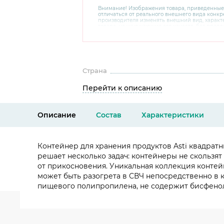
Внимание! Изображения товара, приведенные
отличаться от реального внешнего вида конкре
производителя изменять внешний вид, харак
товара, не ухудшающие его качеств, без пред
В случае любых сомнений перед покупкой уто
комплектацию и внешний вид на официальном 
консультантов по номеру 8 800 200 78 80.
Страна
Перейти к описанию
Описание
Состав
Характеристики
Контейнер для хранения продуктов Asti квадратн
решает несколько задач: контейнеры не скользят
от прикосновения. Уникальная коллекция контейн
может быть разогрета в СВЧ непосредственно в к
пищевого полипропилена, не содержит бисфенол