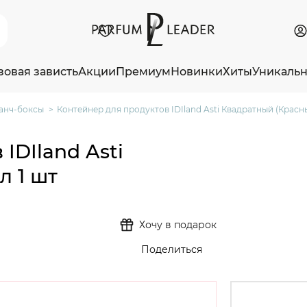
зовая зависть
Акции
Премиум
Новинки
Хиты
Уникаль
анч-боксы
Контейнер для продуктов IDIland Asti Квадратный (Красный
IDIland Asti
л 1 шт
Хочу в подарок
Поделиться