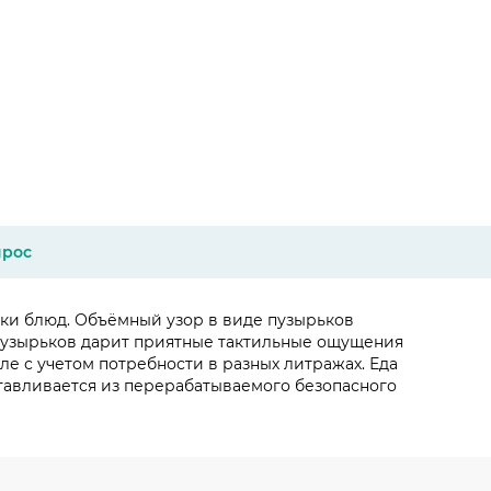
прос
озки блюд. Объёмный узор в виде пузырьков
а пузырьков дарит приятные тактильные ощущения
ле с учетом потребности в разных литражах. Еда
отавливается из перерабатываемого безопасного