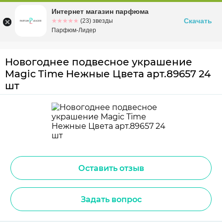
Интернет магазин парфюма
Омск
ул. Заозерная, 11, к. 1
Скачать
☆☆☆☆☆
★★★★★
(23) звезды
Парфюм-Лидер
Новогоднее подвесное украшение
Magic Time Нежные Цвета арт.89657 24
шт
Оставить отзыв
Задать вопрос