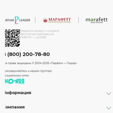
Наведите камеру и скачайте
бесплатное приложение
PARFUM — LEADER
8 (800) 200-78-80
Все права защищены
© 2004–2026 «Парфюм — Лидер»
Присоединяйтесь к нашим группам
в социальных сетях
Информация
Каталог
Подарочные сертификаты
Компания
Бренды
Возврат и обмен товара
О компании