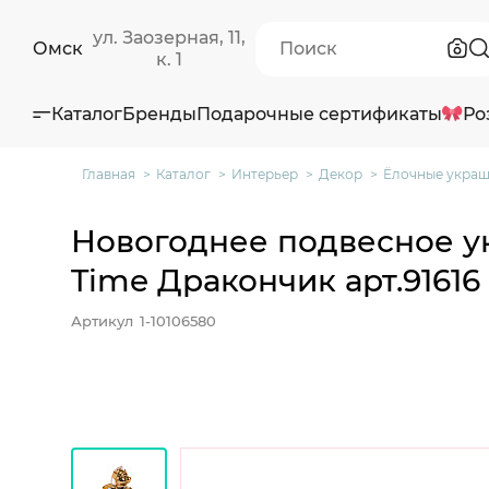
ул. Заозерная, 11,
Омск
к. 1
Каталог
Бренды
Подарочные сертификаты
Ро
Главная
Каталог
Интерьер
Декор
Ёлочные укра
Новогоднее подвесное у
Time Дракончик арт.91616 
Артикул
1-10106580