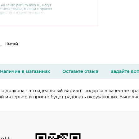
 на сайте
parfum-lider
.ru, могут
тного товара, в связи с правом
теристики и комплектацию
варительного уведомления.
чняйте характеристики,
сайте производителя, а также у
Китай
Наличие в магазинах
Оставьте отзыв
Задайте во
о дракона - это идеальный вариант подарка в качестве пр
й интерьер и просто будет радовать окружающих. Выполне