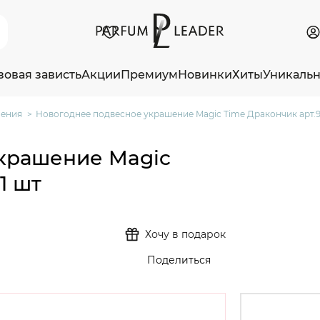
зовая зависть
Акции
Премиум
Новинки
Хиты
Уникаль
шения
Новогоднее подвесное украшение Magic Time Дракончик арт.91
крашение Magic
1 шт
Хочу в подарок
Поделиться