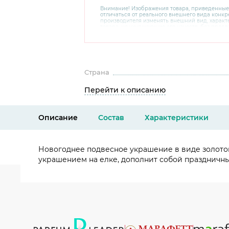
Внимание! Изображения товара, приведенные
отличаться от реального внешнего вида конкре
производителя изменять внешний вид, харак
товара, не ухудшающие его качеств, без пред
В случае любых сомнений перед покупкой уто
комплектацию и внешний вид на официальном 
консультантов по номеру 8 800 200 78 80.
Страна
Перейти к описанию
Описание
Состав
Характеристики
Новогоднее подвесное украшение в виде золотог
украшением на елке, дополнит собой праздничны