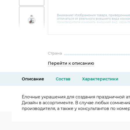
Внимание! Изображения товара, приведенные
отличаться от реального внешнего вида конкре
производителя изменять внешний вид, харак
товара, не ухудшающие его качеств, без пред
В случае любых сомнений перед покупкой уто
комплектацию и внешний вид на официальном 
консультантов по номеру 8 800 200 78 80.
Страна
Перейти к описанию
Описание
Состав
Характеристики
Ёлочные украшения для создания праздничной атм
Дизайн в ассортименте. В случае любых сомнени
производителя, а также у консультантов по номеру