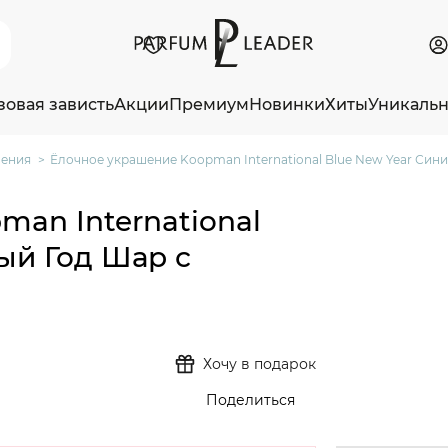
зовая зависть
Акции
Премиум
Новинки
Хиты
Уникаль
шения
Ёлочное украшение Koopman International Blue New Year Сини
an International
ый Год Шар с
Хочу в подарок
Поделиться