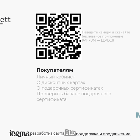
Наведите камеру и скачайте
бесплатное приложение
PARFUM — LEADER
Покупателям
Личный кабинет
О дисконтных картах
О подарочных сертификатах
Проверить баланс подарочного
сертификата
разработка сайта
поддержка и продвижение