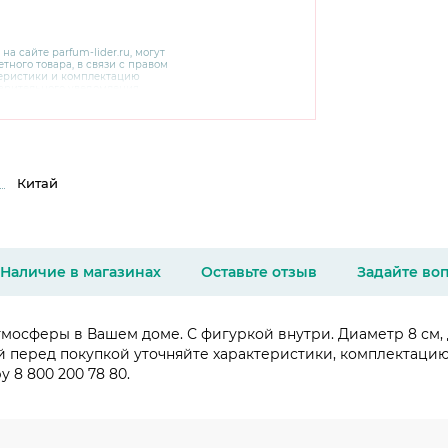
 на сайте
parfum-lider
.ru, могут
тного товара, в связи с правом
теристики и комплектацию
варительного уведомления.
чняйте характеристики,
сайте производителя, а также у
Китай
Наличие в магазинах
Оставьте отзыв
Задайте во
осферы в Вашем доме. С фигуркой внутри. Диаметр 8 см, ди
й перед покупкой уточняйте характеристики, комплектаци
 8 800 200 78 80.