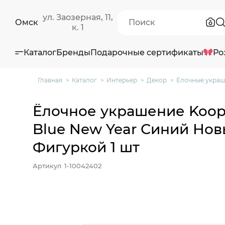
ул. Заозерная, 11,
Омск
к. 1
Каталог
Бренды
Подарочные сертификаты
Ро
Главная
Каталог
Интерьер
Декор
Ёлочные укра
Ёлочное украшение Koopm
Blue New Year Синий Нов
Фигуркой 1 шт
Артикул
1-10042402