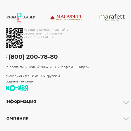
Наведите камеру и скачайте
бесплатное приложение
PARFUM — LEADER
8 (800) 200-78-80
Все права защищены
© 2004–2026 «Парфюм — Лидер»
Присоединяйтесь к нашим группам
в социальных сетях
Информация
Каталог
Подарочные сертификаты
Компания
Бренды
Возврат и обмен товара
О компании
Оплата и доставка
Партнерам