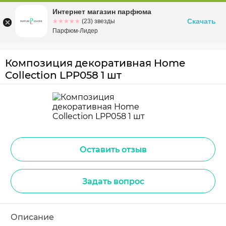
Интернет магазин парфюма
Омск
ул. Заозерная, 11, к. 1
Скачать
☆☆☆☆☆
★★★★★
(23) звезды
Парфюм-Лидер
Композиция декоративная Home
Collection LPP058 1 шт
Оставить отзыв
Задать вопрос
Описание