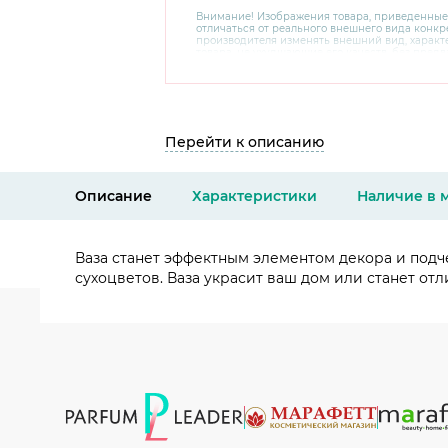
Внимание! Изображения товара, приведенные
отличаться от реального внешнего вида конкре
производителя изменять внешний вид, харак
товара, не ухудшающие его качеств, без пред
В случае любых сомнений перед покупкой уто
комплектацию и внешний вид на официальном 
консультантов по номеру 8 800 200 78 80.
Перейти к описанию
Описание
Характеристики
Наличие в 
Ваза станет эффектным элементом декора и подче
сухоцветов. Ваза украсит ваш дом или станет от