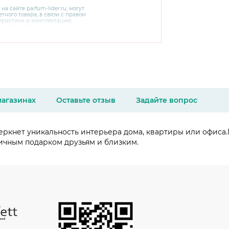
 на сайте
parfum-lider
.ru, могут
тного товара, в связи с правом
теристики и комплектацию
варительного уведомления.
чняйте характеристики,
сайте производителя, а также у
магазинах
Оставьте отзыв
Задайте вопрос
ркнет уникальность интерьера дома, квартиры или офиса.П
личным подарком друзьям и близким.