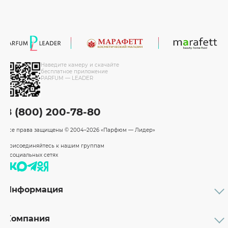
Наведите камеру и скачайте
бесплатное приложение
PARFUM — LEADER
8 (800) 200-78-80
Все права защищены
© 2004–2026 «Парфюм — Лидер»
Присоединяйтесь к нашим группам
в социальных сетях
Информация
Каталог
Подарочные сертификаты
Компания
Бренды
Возврат и обмен товара