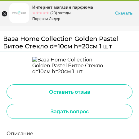
Интернет магазин парфюма
Омск
ул. Заозерная, 11, к. 1
Скачать
☆☆☆☆☆
★★★★★
(23) звезды
Парфюм-Лидер
Ваза Home Collection Golden Pastel
Битое Стекло d=10см h=20см 1 шт
Оставить отзыв
Задать вопрос
Описание