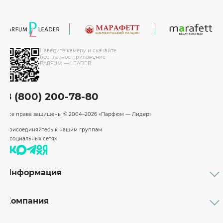
Наведите камеру и скачайте
бесплатное приложение
PARFUM — LEADER
8 (800) 200-78-80
Все права защищены
© 2004–2026 «Парфюм — Лидер»
Присоединяйтесь к нашим группам
в социальных сетях
Информация
Каталог
Подарочные сертификаты
Компания
Бренды
Возврат и обмен товара
О компании
Оплата и доставка
Партнерам