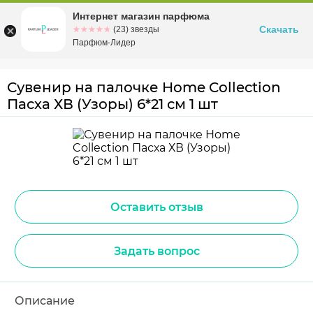
Интернет магазин парфюма
Омск
ул. Заозерная, 11, к. 1
Скачать
☆☆☆☆☆
★★★★★
(23) звезды
Парфюм-Лидер
Сувенир на палочке Home Collection
Пасха ХВ (Узоры) 6*21 см 1 шт
Оставить отзыв
Задать вопрос
Описание