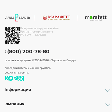
Наведите камеру и скачайте
бесплатное приложение
PARFUM — LEADER
8 (800) 200-78-80
Все права защищены
© 2004–2026 «Парфюм — Лидер»
Присоединяйтесь к нашим группам
в социальных сетях
Информация
Каталог
Подарочные сертификаты
Компания
Бренды
Возврат и обмен товара
О компании