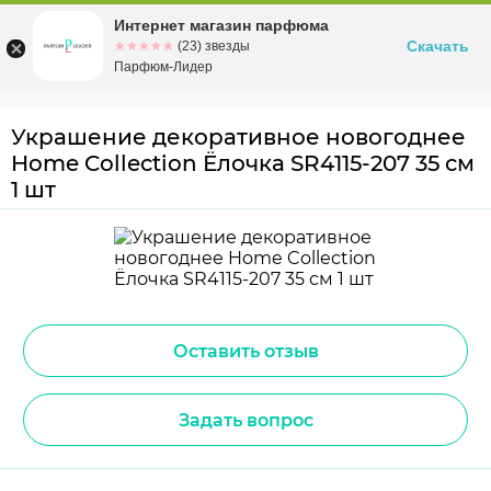
Интернет магазин парфюма
Омск
ул. Заозерная, 11, к. 1
Скачать
☆☆☆☆☆
★★★★★
(23) звезды
Парфюм-Лидер
Украшение декоративное новогоднее
Home Collection Ёлочка SR4115-207 35 см
1 шт
Оставить отзыв
Задать вопрос