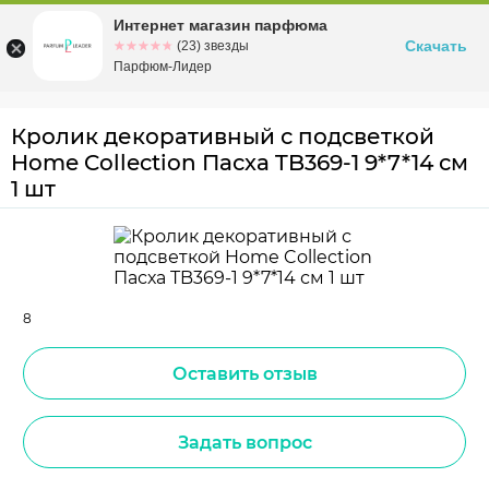
Интернет магазин парфюма
Омск
ул. Заозерная, 11, к. 1
Скачать
☆☆☆☆☆
★★★★★
(23) звезды
Парфюм-Лидер
Кролик декоративный с подсветкой
Home Collection Пасха TB369-1 9*7*14 см
1 шт
8
Оставить отзыв
Задать вопрос