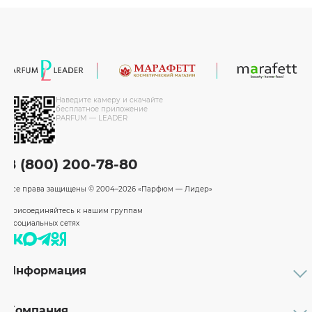
Наведите камеру и скачайте
бесплатное приложение
PARFUM — LEADER
8 (800) 200-78-80
Все права защищены
© 2004–2026 «Парфюм — Лидер»
Присоединяйтесь к нашим группам
в социальных сетях
Информация
Каталог
Подарочные сертификаты
Компания
Бренды