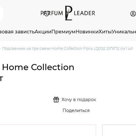
зовая зависть
Акции
Премиум
Новинки
Хиты
Уникаль
Подсвечник на три свечи Home Collection Flora LQ032 20*6*12 см 1 шт
 Home Collection
т
Хочу в подарок
Поделиться