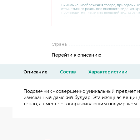
Внимание! Изображения товара, приведенные
отличаться от реального внешнего вида конкре
производителя изменять внешний вид, харак
товара, не ухудшающие его качеств, без пред
В случае любых сомнений перед покупкой уто
комплектацию и внешний вид на официальном 
консультантов по номеру 8 800 200 78 80.
Страна
Перейти к описанию
Описание
Состав
Характеристики
Подсвечник - совершенно уникальный предмет и
изысканный дамский будуар. Эта изящная вещиц
тепло, а вместе с завораживающим полумраком -