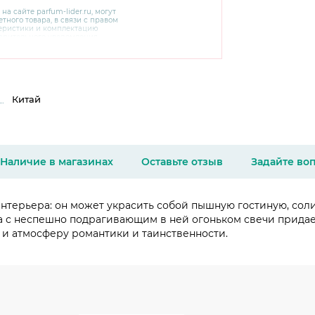
 на сайте
parfum-lider
.ru, могут
тного товара, в связи с правом
теристики и комплектацию
варительного уведомления.
чняйте характеристики,
сайте производителя, а также у
Китай
Наличие в магазинах
Оставьте отзыв
Задайте во
нтерьера: он может украсить собой пышную гостиную, сол
а с неспешно подрагивающим в ней огоньком свечи придае
 и атмосферу романтики и таинственности.