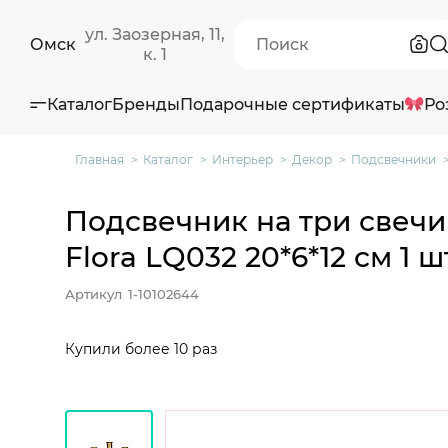
ул. Заозерная, 11,
Омск
к. 1
Каталог
Бренды
Подарочные сертификаты
Ро
Главная
Каталог
Интерьер
Декор
Подсвечники
Подсвечник на три свечи
Flora LQ032 20*6*12 см 1 ш
Артикул
1-10102644
Купили более 10 раз