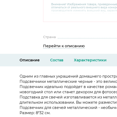
Внимание! Изображения товара, приведенные
отличаться от реального внешнего вида конкре
производителя изменять внешний вид, харак
товара, не ухудшающие его качеств, без пред
В случае любых сомнений перед покупкой уто
комплектацию и внешний вид на официальном 
консультантов по номеру 8 800 200 78 80.
Страна
Перейти к описанию
Описание
Состав
Характеристики
Одним из главных украшений домашнего простра
Подсвечники металлические черные - это велик
Подсвечник идеально подойдет в качестве роман
новогодний стол или станет декором для фотосе
Подставка для свечей изготавливается из метал
длительном использовании. Вы можете разместить
Подсвечник для свечей металлический - необычн
Размер: 8*32 см.