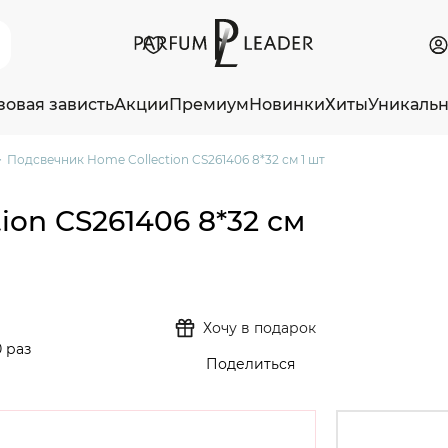
зовая зависть
Акции
Премиум
Новинки
Хиты
Уникаль
Подсвечник Home Collection CS261406 8*32 см 1 шт
ion CS261406 8*32 см
Хочу в подарок
 раз
Поделиться