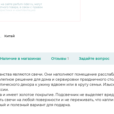
 на сайте
parfum-lider
.ru, могут
тного товара, в связи с правом
теристики и комплектацию
варительного уведомления.
чняйте характеристики,
сайте производителя, а также у
Китай
Наличие в магазинах
Отзывы
1
Задайте вопрос
нства являются свечи. Они наполняют помещение расслаб
олепное решение для дома и сервировки праздничного сто
тического декора к ужину вдвоем или в кругу семьи. Изыск
ссии.
ла и имеет золотое покрытие. Подсвечник не выделяет вре
 свечи на любой поверхности и не переживать, что капли 
ый и полезный вариант для подарка.