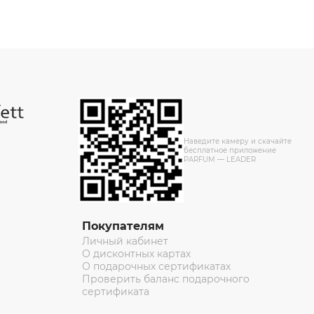
Наведите камеру и скачайте
бесплатное приложение
PARFUM — LEADER
Покупателям
Личный кабинет
О дисконтных картах
О подарочных сертификатах
Проверить баланс подарочного
сертификата