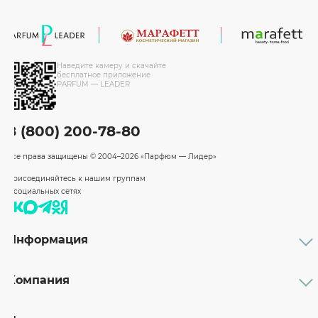
Наведите камеру и скачайте
бесплатное приложение
PARFUM — LEADER
8 (800) 200-78-80
Все права защищены
© 2004–2026 «Парфюм — Лидер»
Присоединяйтесь к нашим группам
в социальных сетях
Информация
Каталог
Подарочные сертификаты
Компания
Бренды
Возврат и обмен товара
О компании
Оплата и доставка
Партнерам