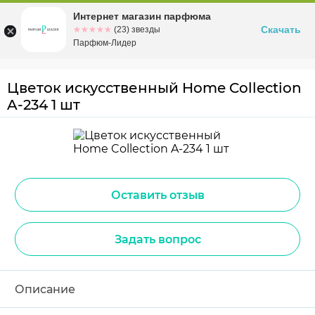
Интернет магазин парфюма
Омск
ул. Заозерная, 11, к. 1
Скачать
☆☆☆☆☆
★★★★★
(23) звезды
Парфюм-Лидер
Цветок искусственный Home Collection
A-234 1 шт
Оставить отзыв
Задать вопрос
Описание