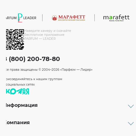
Наведите камеру и скачайте
бесплатное приложение
PARFUM — LEADER
8 (800) 200-78-80
Все права защищены
© 2004–2026 «Парфюм — Лидер»
Присоединяйтесь к нашим группам
в социальных сетях
Информация
Каталог
Подарочные сертификаты
Компания
Бренды
Возврат и обмен товара
О компании
Оплата и доставка
Партнерам