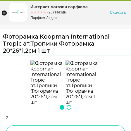
Интернет магазин парфюма
Омск
ул. Заозерная, 11, к. 1
Скачать
☆☆☆☆☆
★★★★★
(23) звезды
Парфюм-Лидер
Фоторамка Koopman International
Tropic ат.Тропики Фоторамка
20*26*1,2см 1 шт
2