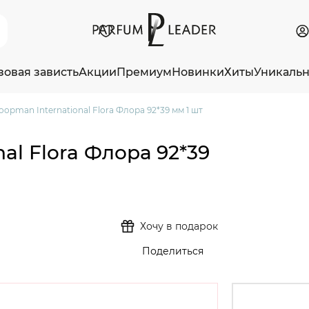
зовая зависть
Акции
Премиум
Новинки
Хиты
Уникаль
opman International Flora Флора 92*39 мм 1 шт
al Flora Флора 92*39
Хочу в подарок
Поделиться