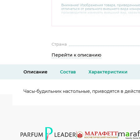
Внимание! Изображения товара, приведенные
отличаться от реального внешнего вида конкре
производителя изменять внешний вид, харак
товара, не ухудшающие его качеств, без пред
В случае любых сомнений перед покупкой уто
комплектацию и внешний вид на официальном 
консультантов по номеру 8 800 200 78 80.
Страна
Перейти к описанию
Описание
Состав
Характеристики
Часы-будильник настольные, приводятся в действи