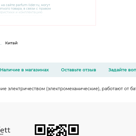
 на сайте
parfum-lider
.ru, могут
тного товара, в связи с правом
теристики и комплектацию
варительного уведомления.
чняйте характеристики,
сайте производителя, а также у
Китай
Наличие в магазинах
Оставьте отзыв
Задайте во
е электричеством (электромеханические), работают от батар