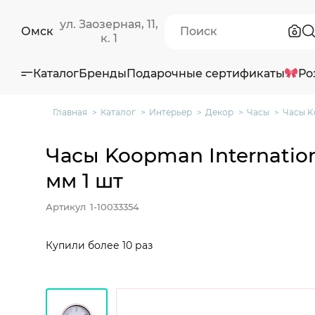
ул. Заозерная, 11,
Омск
к. 1
Каталог
Бренды
Подарочные сертификаты
Ро
Главная
Каталог
Интерьер
Декор
Часы
Часы Ko
Часы Koopman Internation
мм 1 шт
Артикул
1-10033354
Купили более 10 раз