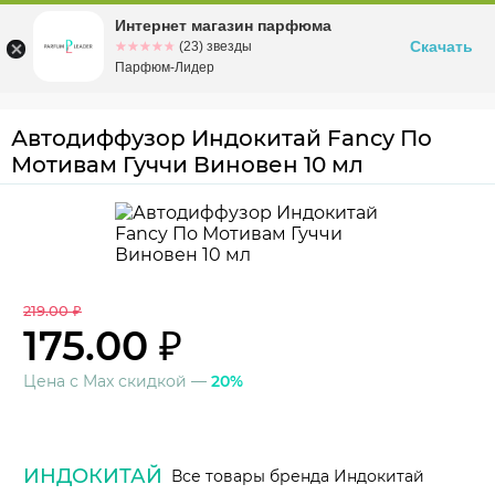
Интернет магазин парфюма
Омск
ул. Заозерная, 11, к. 1
Скачать
☆☆☆☆☆
★★★★★
(23) звезды
Парфюм-Лидер
Автодиффузор Индокитай Fancy По
Мотивам Гуччи Виновен 10 мл
219.00 ₽
175.00 ₽
Цена с Max скидкой —
20%
ИНДОКИТАЙ
Все товары бренда Индокитай