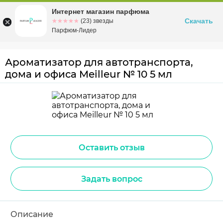
Интернет магазин парфюма
Омск
ул. Заозерная, 11, к. 1
Скачать
☆☆☆☆☆
★★★★★
(23) звезды
Парфюм-Лидер
Ароматизатор для автотранспорта,
дома и офиса Meilleur № 10 5 мл
Оставить отзыв
Задать вопрос
Описание