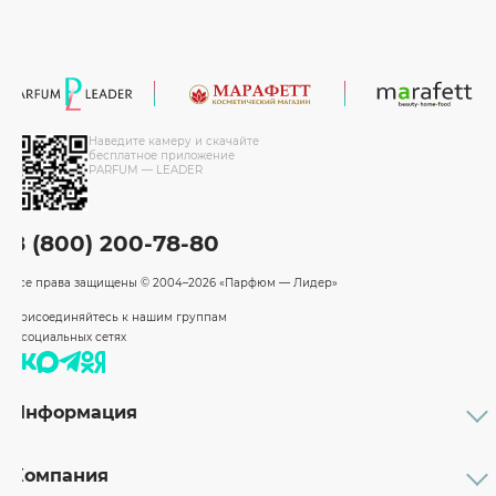
Наведите камеру и скачайте
бесплатное приложение
PARFUM — LEADER
8 (800) 200-78-80
Все права защищены
© 2004–2026 «Парфюм — Лидер»
Присоединяйтесь к нашим группам
в социальных сетях
Информация
Каталог
Подарочные сертификаты
Компания
Бренды
Возврат и обмен товара