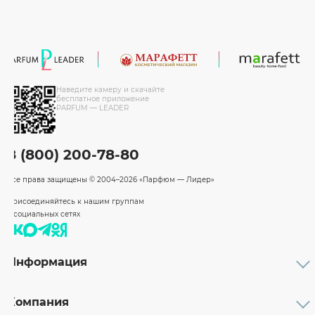
Наведите камеру и скачайте
бесплатное приложение
PARFUM — LEADER
8 (800) 200-78-80
Все права защищены
© 2004–2026 «Парфюм — Лидер»
Присоединяйтесь к нашим группам
в социальных сетях
Информация
Каталог
Подарочные сертификаты
Компания
Бренды
Возврат и обмен товара