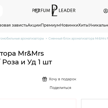
зовая зависть
Акции
Премиум
Новинки
Хиты
Уникаль
томобильные ароматизаторы
Сменный блок ароматизатора Mr&Mrs Fra
тора Mr&Mrs
 Роза и Уд 1 шт
Хочу в подарок
Поделиться