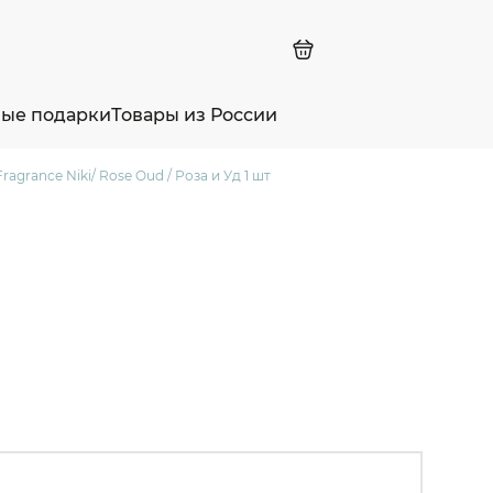
ные подарки
Товары из России
grance Niki/ Rose Oud / Роза и Уд 1 шт