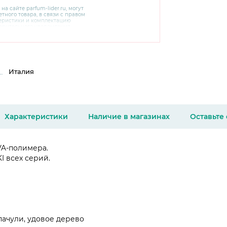
 на сайте
parfum-lider
.ru, могут
тного товара, в связи с правом
теристики и комплектацию
варительного уведомления.
чняйте характеристики,
сайте производителя, а также у
Италия
Характеристики
Наличие в магазинах
Оставьте
VA-полимера.
I всех серий.
пачули, удовое дерево