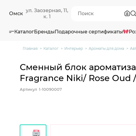
ул. Заозерная, 11,
Омск
к. 1
Каталог
Бренды
Подарочные сертификаты
Ро
Главная
Каталог
Интерьер
Ароматы для дома
Ав
Сменный блок ароматиза
Fragrance Niki/ Rose Oud /
Артикул
1-10090007