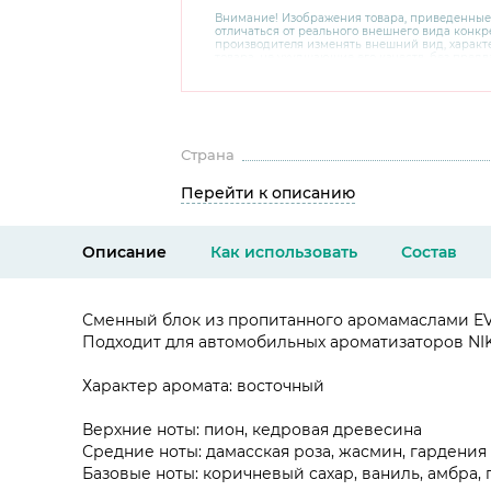
Внимание! Изображения товара, приведенные
отличаться от реального внешнего вида конкре
производителя изменять внешний вид, харак
товара, не ухудшающие его качеств, без пред
В случае любых сомнений перед покупкой уто
комплектацию и внешний вид на официальном 
консультантов по номеру 8 800 200 78 80.
Страна
Перейти к описанию
Описание
Как использовать
Состав
Сменный блок из пропитанного аромамаслами E
Подходит для автомобильных ароматизаторов NIK
Характер аромата: восточный
Верхние ноты: пион, кедровая древесина
Средние ноты: дамасская роза, жасмин, гардения
Базовые ноты: коричневый сахар, ваниль, амбра, 