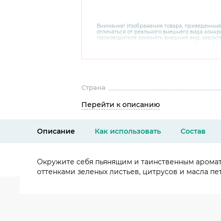
Внимание! Изображения товара, приведенные
отличаться от реального внешнего вида конкре
производителя изменять внешний вид, харак
товара, не ухудшающие его качеств, без пред
В случае любых сомнений перед покупкой уто
комплектацию и внешний вид на официальном 
консультантов по номеру 8 800 200 78 80.
Страна
Перейти к описанию
Описание
Как использовать
Состав
Окружите себя пьянящим и таинственным аромато
оттенками зеленых листьев, цитрусов и масла пет