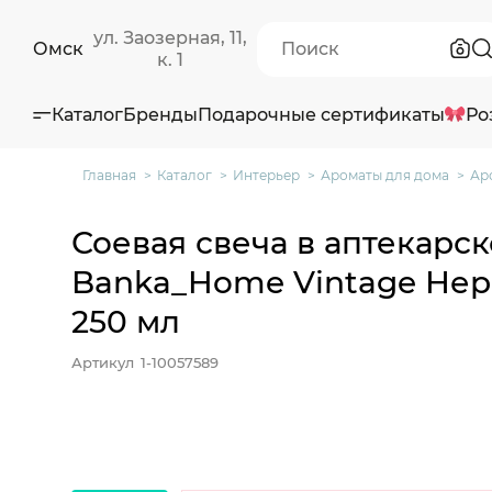
ул. Заозерная, 11,
Омск
к. 1
Каталог
Бренды
Подарочные сертификаты
Ро
Главная
Каталог
Интерьер
Ароматы для дома
Ар
Соевая свеча в аптекарс
Banka_Home Vintage Не
250 мл
Артикул
1-10057589