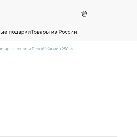
ные подарки
Товары из России
Vintage Нероли и Белый Жасмин 250 мл