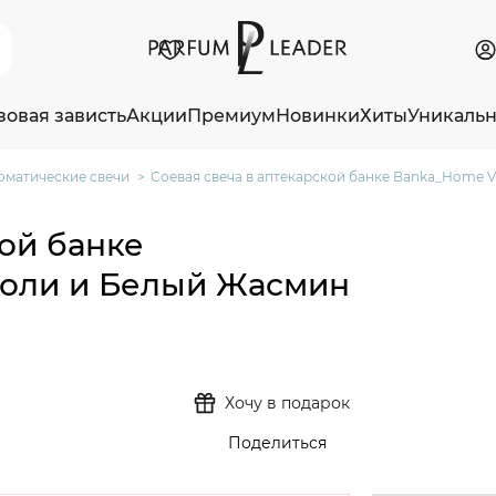
зовая зависть
Акции
Премиум
Новинки
Хиты
Уникаль
оматические свечи
Соевая свеча в аптекарской банке Banka_Home 
кой банке
роли и Белый Жасмин
Хочу в подарок
Поделиться