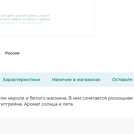
 на сайте
parfum-lider
.ru, могут
тного товара, в связи с правом
теристики и комплектацию
варительного уведомления.
чняйте характеристики,
сайте производителя, а также у
Россия
Характеристики
Наличие в магазинах
Оставьте
м нероли и белого жасмина. В нем сочетается роскошная с
итгрейна. Аромат солнца и лета.