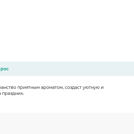
прос
ранство приятным ароматом, создаст уютную и
а праздник.