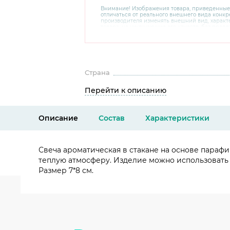
Внимание! Изображения товара, приведенные
отличаться от реального внешнего вида конкре
производителя изменять внешний вид, харак
товара, не ухудшающие его качеств, без пред
В случае любых сомнений перед покупкой уто
комплектацию и внешний вид на официальном 
консультантов по номеру 8 800 200 78 80.
Страна
Перейти к описанию
Описание
Состав
Характеристики
Свеча ароматическая в стакане на основе параф
теплую атмосферу. Изделие можно использовать в
Размер 7*8 см.