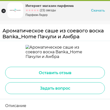
Интернет магазин парфюма
Омск
ул. Заозерная, 11, к. 1
Скачать
☆☆☆☆☆
★★★★★
(23) звезды
Парфюм-Лидер
Ароматическое саше из соевого воска
Banka_Home Пачули и Амбра
Оставить отзыв
Задать вопрос
Описание