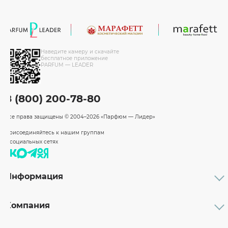
Наведите камеру и скачайте
бесплатное приложение
PARFUM — LEADER
8 (800) 200-78-80
Все права защищены
© 2004–2026 «Парфюм — Лидер»
Присоединяйтесь к нашим группам
в социальных сетях
Информация
Каталог
Подарочные сертификаты
Компания
Бренды
Возврат и обмен товара
О компании
Оплата и доставка
Партнерам