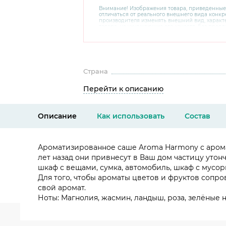
Внимание! Изображения товара, приведенные
отличаться от реального внешнего вида конкре
производителя изменять внешний вид, харак
товара, не ухудшающие его качеств, без пред
В случае любых сомнений перед покупкой уто
комплектацию и внешний вид на официальном 
консультантов по номеру 8 800 200 78 80.
Страна
Перейти к описанию
Описание
Как использовать
Состав
Ароматизированное саше Aroma Harmony с арома
лет назад они привнесут в Ваш дом частицу утон
шкаф с вещами, сумка, автомобиль, шкаф с мусо
Для того, чтобы ароматы цветов и фруктов сопро
свой аромат.
Ноты: Магнолия, жасмин, ландыш, роза, зелёные 