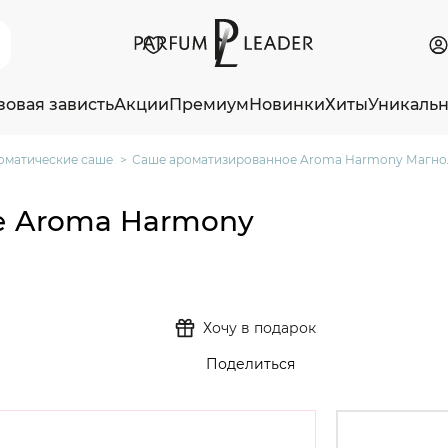
зовая зависть
Акции
Премиум
Новинки
Хиты
Уникаль
оматические саше
Саше ароматизированное Aroma Harmony Магнол
е Aroma Harmony
Хочу в подарок
Поделиться