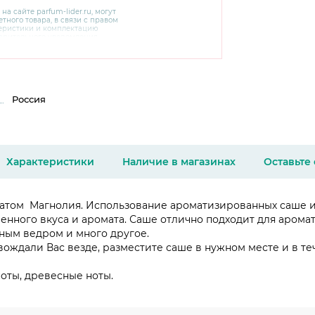
 на сайте
parfum-lider
.ru, могут
тного товара, в связи с правом
теристики и комплектацию
варительного уведомления.
чняйте характеристики,
сайте производителя, а также у
Россия
Характеристики
Наличие в магазинах
Оставьте
том Магнолия. Использование ароматизированных саше им
ченного вкуса и аромата. Саше отлично подходит для арома
рным ведром и много другое.
вождали Вас везде, разместите саше в нужном месте и в т
ноты, древесные ноты.