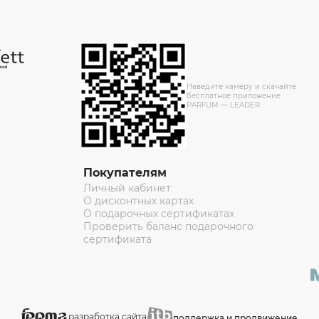
Наведите камеру и скачайте
бесплатное приложение
PARFUM — LEADER
Покупателям
Личный кабинет
О дисконтных картах
О подарочных сертификатах
Проверить баланс подарочного
сертификата
разработка сайта
поддержка и продвижение