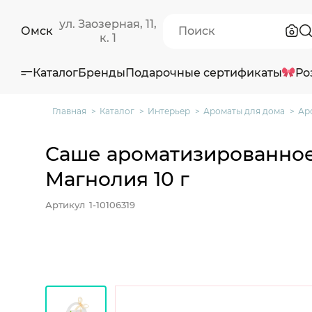
ул. Заозерная, 11,
Омск
к. 1
Каталог
Бренды
Подарочные сертификаты
Ро
Главная
Каталог
Интерьер
Ароматы для дома
Ар
Саше ароматизированно
Магнолия 10 г
Артикул
1-10106319