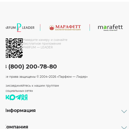
Наведите камеру и скачайте
бесплатное приложение
PARFUM — LEADER
8 (800) 200-78-80
Все права защищены
© 2004–2026 «Парфюм — Лидер»
Присоединяйтесь к нашим группам
в социальных сетях
Информация
Каталог
Подарочные сертификаты
Компания
Бренды