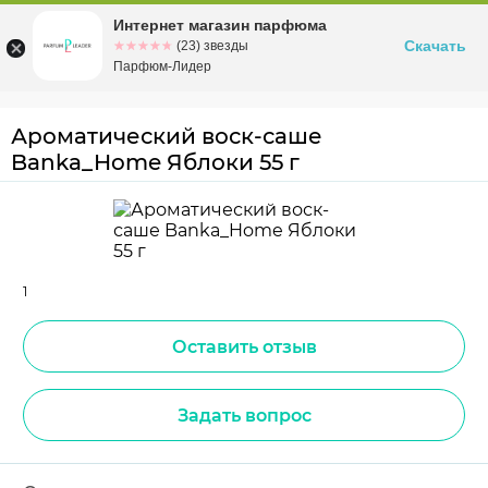
Интернет магазин парфюма
Омск
ул. Заозерная, 11, к. 1
Скачать
☆☆☆☆☆
★★★★★
(23) звезды
Парфюм-Лидер
Ароматический воск-саше
Banka_Home Яблоки 55 г
1
Оставить отзыв
Задать вопрос