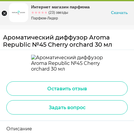
Интернет магазин парфюма
Омск
ул. Заозерная, 11, к. 1
Скачать
☆☆☆☆☆
★★★★★
(23) звезды
Парфюм-Лидер
Ароматический диффузор Aroma
Republic №45 Cherry orchard 30 мл
Оставить отзыв
Задать вопрос
Описание