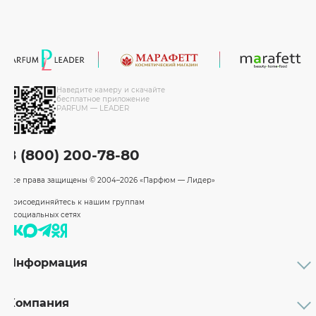
Наведите камеру и скачайте
бесплатное приложение
PARFUM — LEADER
8 (800) 200-78-80
Все права защищены
© 2004–2026 «Парфюм — Лидер»
Присоединяйтесь к нашим группам
в социальных сетях
Информация
Каталог
Подарочные сертификаты
Компания
Бренды
Возврат и обмен товара