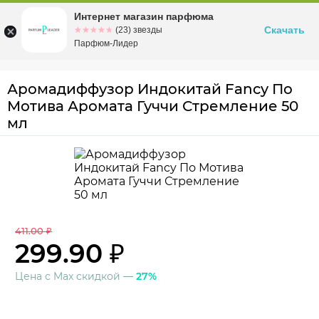
Интернет магазин парфюма
Омск
ул. Заозерная, 11, к. 1
Скачать
☆☆☆☆☆
★★★★★
(23) звезды
Парфюм-Лидер
Аромадиффузор Индокитай Fancy По
Мотива Аромата Гуччи Стремление 50
мл
411.00 ₽
299.90 ₽
Цена с Max скидкой —
27%