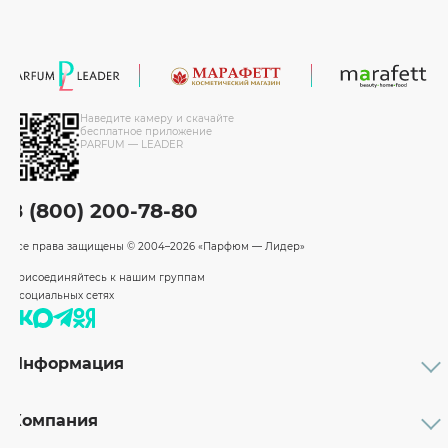
Наведите камеру и скачайте
бесплатное приложение
PARFUM — LEADER
8 (800) 200-78-80
Все права защищены
© 2004–2026 «Парфюм — Лидер»
Присоединяйтесь к нашим группам
в социальных сетях
Информация
Каталог
Подарочные сертификаты
Компания
Бренды
Возврат и обмен товара
О компании