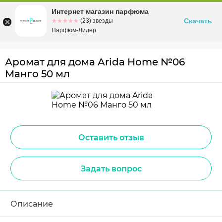
Интернет магазин парфюма
Омск
ул. Заозерная, 11, к. 1
Скачать
☆☆☆☆☆
★★★★★
(23) звезды
Парфюм-Лидер
Аромат для дома Arida Home №06
Манго 50 мл
Оставить отзыв
Задать вопрос
Описание