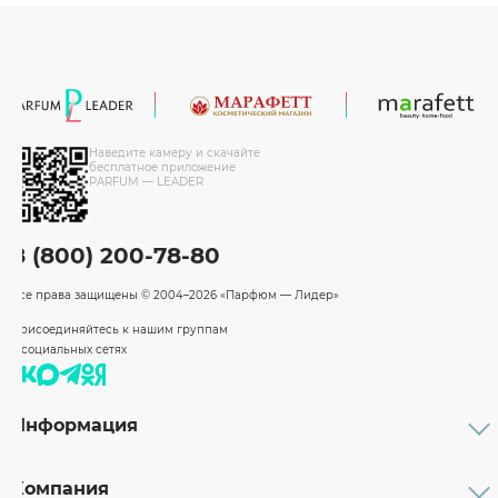
Наведите камеру и скачайте
бесплатное приложение
PARFUM — LEADER
8 (800) 200-78-80
Все права защищены
© 2004–2026 «Парфюм — Лидер»
Присоединяйтесь к нашим группам
в социальных сетях
Информация
Каталог
Подарочные сертификаты
Компания
Бренды