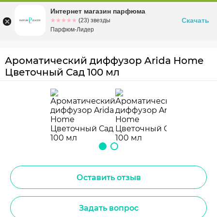
Интернет магазин парфюма
Омск
ул. Заозерная, 11, к. 1
Скачать
☆☆☆☆☆
★★★★★
(23) звезды
Парфюм-Лидер
Ароматический диффузор Arida Home
Цветочный Сад 100 мл
Оставить отзыв
Задать вопрос