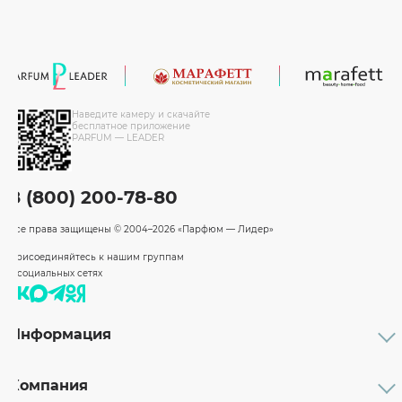
Наведите камеру и скачайте
бесплатное приложение
PARFUM — LEADER
8 (800) 200-78-80
Все права защищены
© 2004–2026 «Парфюм — Лидер»
Присоединяйтесь к нашим группам
в социальных сетях
Информация
Каталог
Подарочные сертификаты
Компания
Бренды
Возврат и обмен товара