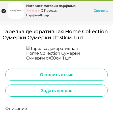
Интернет магазин парфюма
Омск
ул. Заозерная, 11, к. 1
Скачать
☆☆☆☆☆
★★★★★
(23) звезды
Парфюм-Лидер
Тарелка декоративная Home Collection
Сумерки Сумерки d=30см 1 шт
Оставить отзыв
Задать вопрос
Описание