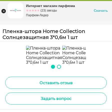
Интернет магазин парфюма
Омск
ул. Заозерная, 11, к. 1
Скачать
☆☆☆☆☆
★★★★★
(23) звезды
Парфюм-Лидер
Пленка-штора Home Collection
Солнцезащитная 3*0,6м 1 шт
Оставить отзыв
Задать вопрос