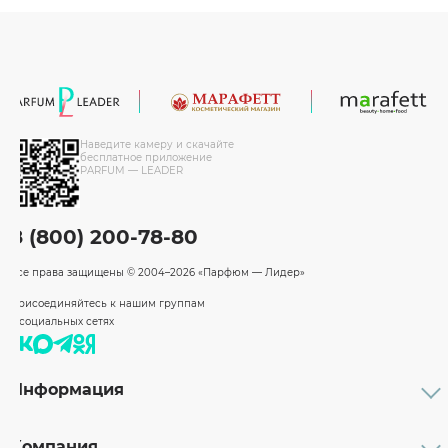
Наведите камеру и скачайте
бесплатное приложение
PARFUM — LEADER
8 (800) 200-78-80
Все права защищены
© 2004–2026 «Парфюм — Лидер»
Присоединяйтесь к нашим группам
в социальных сетях
Информация
Каталог
Подарочные сертификаты
Компания
Бренды