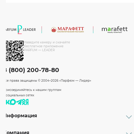
Наведите камеру и скачайте
бесплатное приложение
PARFUM — LEADER
8 (800) 200-78-80
Все права защищены
© 2004–2026 «Парфюм — Лидер»
Присоединяйтесь к нашим группам
в социальных сетях
Информация
Каталог
Подарочные сертификаты
Компания
Бренды