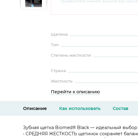
производителя изменять внешний вид, харак
товара, не ухудшающие его качеств, без пред
В случае любых сомнений перед покупкой уто
комплектацию и внешний вид на официальном 
консультантов по номеру 8 800 200 78 80.
Щетина
Тип
Степень жесткости
Страна
Жесткость
Перейти к описанию
Описание
Как использовать
Состав
Зубная щетка Biomed® Black — идеальный выбор 
• СРЕДНЯЯ ЖЕСТКОСТЬ щетинок сохраняет балан