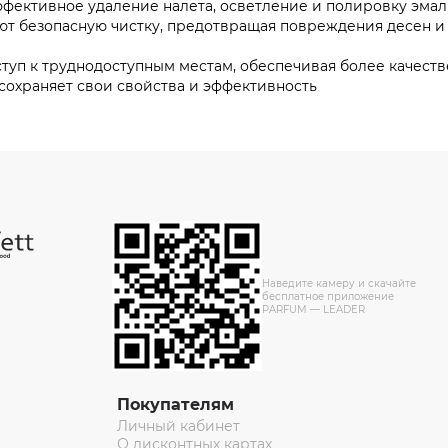
ктивное удаление налета, осветление и полировку эмали
езопасную чистку, предотвращая повреждения десен и э
п к труднодоступным местам, обеспечивая более качеств
раняет свои свойства и эффективность
Наведите камеру и скачайте
бесплатное приложение
PARFUM — LEADER
Покупателям
Личный кабинет
О дисконтных картах