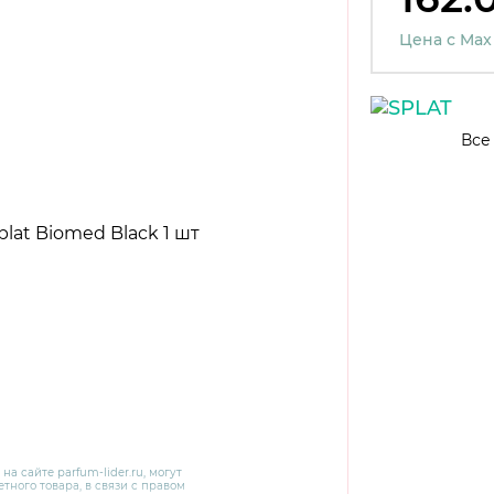
Цена с Max
Все
 на сайте
parfum-lider
.ru, могут
тного товара, в связи с правом