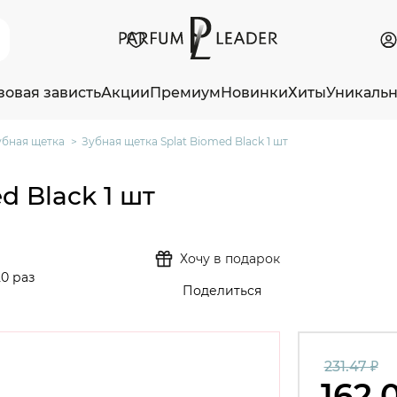
зовая зависть
Акции
Премиум
Новинки
Хиты
Уникаль
убная щетка
Зубная щетка Splat Biomed Black 1 шт
d Black 1 шт
Хочу в подарок
0 раз
Поделиться
231.47 ₽
162.