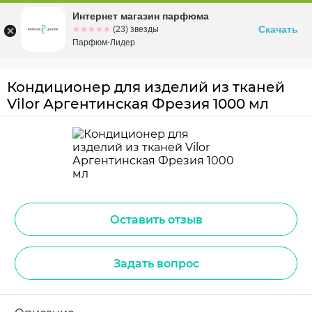
Интернет магазин парфюма
Омск
ул. Заозерная, 11, к. 1
Скачать
☆☆☆☆☆
★★★★★
(23) звезды
Парфюм-Лидер
Кондиционер для изделий из тканей
Vilor Аргентинская Фрезия 1000 мл
Оставить отзыв
Задать вопрос