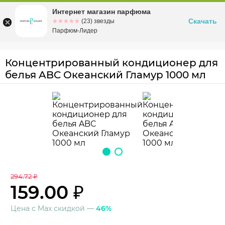
Интернет магазин парфюма
Омск
ул. Заозерная, 11, к. 1
Скачать
☆☆☆☆☆
★★★★★
(23) звезды
Парфюм-Лидер
Концентрированный кондиционер для
белья ABC Океанский Гламур 1000 мл
294.72 ₽
159.00 ₽
Цена с Max скидкой —
46%