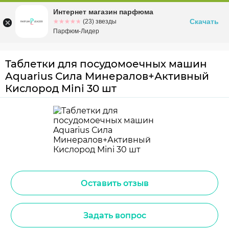
Интернет магазин парфюма
Омск
ул. Заозерная, 11, к. 1
Скачать
☆☆☆☆☆
★★★★★
(23) звезды
Парфюм-Лидер
Таблетки для посудомоечных машин
Aquarius Сила Минералов+Активный
Кислород Mini 30 шт
Оставить отзыв
Задать вопрос