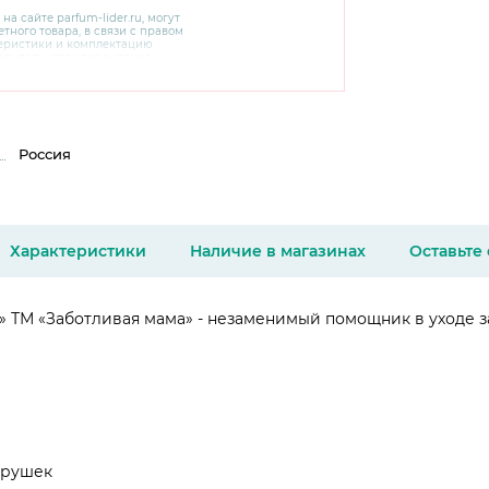
 на сайте
parfum-lider
.ru, могут
тного товара, в связи с правом
теристики и комплектацию
варительного уведомления.
чняйте характеристики,
сайте производителя, а также у
Россия
Характеристики
Наличие в магазинах
Оставьте
» ТМ «Заботливая мама» - незаменимый помощник в уходе 
игрушек