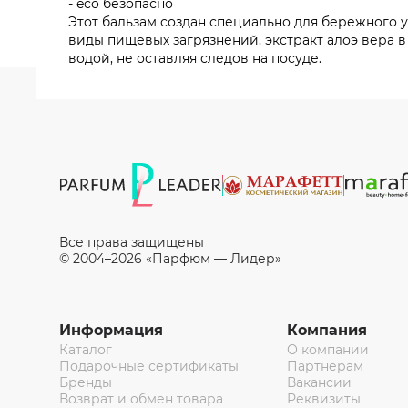
- eco безопасно
Этот бальзам создан специально для бережного 
виды пищевых загрязнений, экстракт алоэ вера 
водой, не оставляя следов на посуде.
Все права защищены
© 2004–2026 «Парфюм — Лидер»
Информация
Компания
Каталог
О компании
Подарочные сертификаты
Партнерам
Бренды
Вакансии
Возврат и обмен товара
Реквизиты