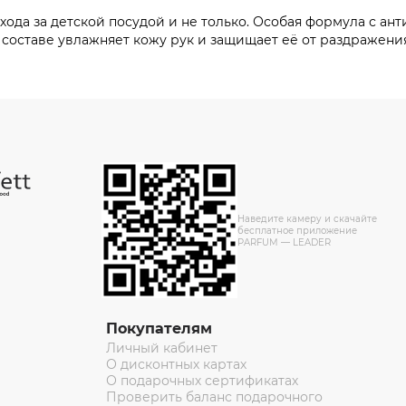
ухода за детской посудой и не только. Особая формула с 
в составе увлажняет кожу рук и защищает её от раздражени
Наведите камеру и скачайте
бесплатное приложение
PARFUM — LEADER
Покупателям
Личный кабинет
О дисконтных картах
О подарочных сертификатах
Проверить баланс подарочного