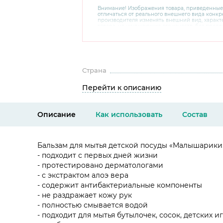
Внимание! Изображения товара, приведенные
отличаться от реального внешнего вида конкре
производителя изменять внешний вид, харак
товара, не ухудшающие его качеств, без пред
В случае любых сомнений перед покупкой уто
комплектацию и внешний вид на официальном 
консультантов по номеру 8 800 200 78 80.
Страна
Перейти к описанию
Описание
Как использовать
Состав
Бальзам для мытья детской посуды «Малышарики
- подходит с первых дней жизни
- протестировано дерматологами
- с экстрактом алоэ вера
- содержит антибактериальные компоненты
- не раздражает кожу рук
- полностью смывается водой
- подходит для мытья бутылочек, сосок, детских 