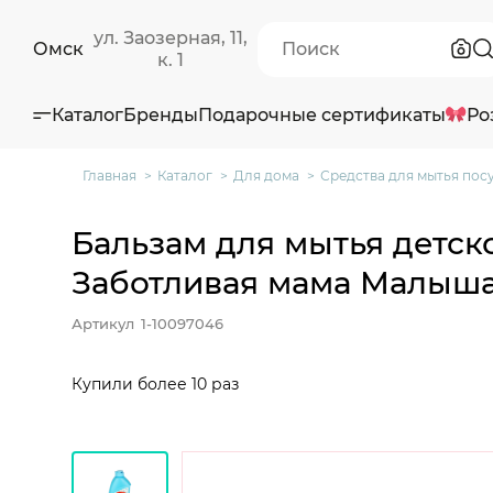
ул. Заозерная, 11,
Омск
к. 1
Каталог
Бренды
Подарочные сертификаты
Ро
Главная
Каталог
Для дома
Средства для мытья пос
Бальзам для мытья детск
Заботливая мама Малыша
Артикул
1-10097046
Купили более 10 раз