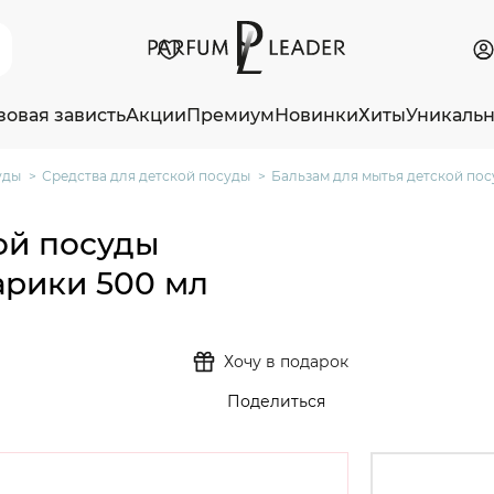
зовая зависть
Акции
Премиум
Новинки
Хиты
Уникаль
уды
Средства для детской посуды
Бальзам для мытья детской по
ой посуды
рики 500 мл
Хочу в подарок
Поделиться