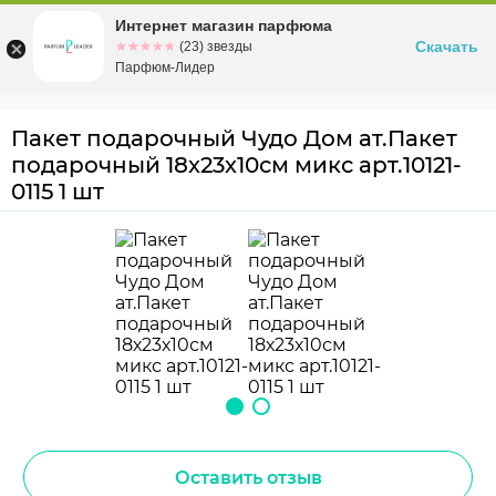
Интернет магазин парфюма
Омск
ул. Заозерная, 11, к. 1
Скачать
☆☆☆☆☆
★★★★★
(23) звезды
Парфюм-Лидер
Пакет подарочный Чудо Дом ат.Пакет
подарочный 18х23х10см микс арт.10121-
0115 1 шт
Оставить отзыв